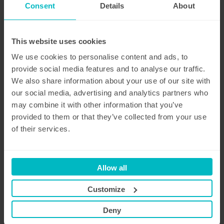
Consent
Details
About
sauf si cela est requis par une obligation légale.
Un signalement sous pseudonyme est possible,
Nous vous tiendrons informé de l’avancement de
This website uses cookies
la résolution du problème,
Lors de la communication relative au problème
We use cookies to personalise content and ads, to
signalé, nous mentionnerons, si vous le souhaitez,
provide social media features and to analyse our traffic.
votre nom en tant que découvreur, et
We also share information about your use of our site with
Selon la gravité, Comoo pourra envisager une
our social media, advertising and analytics partners who
récompense. Celle-ci sera évaluée au cas par cas
may combine it with other information that you’ve
et à la seule discrétion de Comoo. Aucune
provided to them or that they’ve collected from your use
négociation ne sera possible concernant
of their services.
l’attribution de la récompense.
Allow all
Publication de la résolution :
Customize
Seule Comoo décide de toute communication ou
publication publique ou officielle concernant ces
Deny
vulnérabilités.