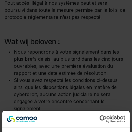
Tout accès illégal à nos systèmes peut et sera
poursuivi dans toute la mesure permise par la loi si ce
protocole réglementaire n’est pas respecté.
Wat wij beloven :
Nous répondrons à votre signalement dans les
plus brefs délais, au plus tard dans les cinq jours
ouvrables, avec une première évaluation du
rapport et une date estimée de résolution,
Si vous avez respecté les conditions ci-dessus
ainsi que les dispositions légales en matière de
cyberdroit, aucune action judiciaire ne sera
engagée à votre encontre concernant le
signalement,
Nous traiterons votre signalement de manière
confidentielle et ne partagerons pas vos données
personnelles avec des tiers sans votre accord,