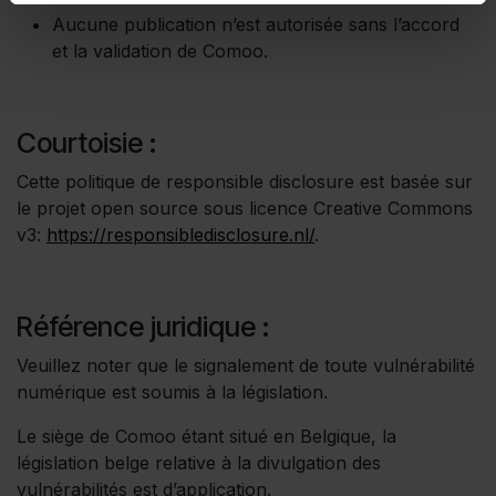
Aucune publication n’est autorisée sans l’accord
et la validation de Comoo.
Courtoisie :
Cette politique de responsible disclosure est basée sur
le projet open source sous licence Creative Commons
v3:
https://responsibledisclosure.nl/
.
Référence juridique :
Veuillez noter que le signalement de toute vulnérabilité
numérique est soumis à la législation.
Le siège de Comoo étant situé en Belgique, la
législation belge relative à la divulgation des
vulnérabilités est d’application.