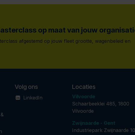
masterclass op maat van jouw organisat
erclass afgestemd op jouw fleet grootte, wagenbeleid en
Volg ons
Locaties
Vilvoorde
LinkedIn
Schaarbeeklei 485, 1800
Vilvoorde
 &
Zwijnaarde - Gent
Industriepark Zwijnaarde 10
n