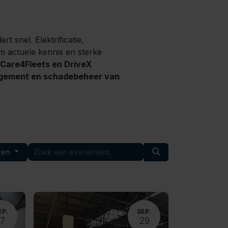
rt snel. Elektrificatie,
om actuele kennis en sterke
Care4Fleets en DriveX
agement en schadebeheer van
ten
EP.
SEP.
17
29