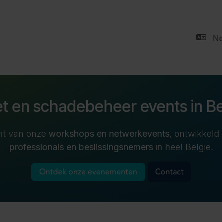
riveX
CrewUp
Vacatures
Nieuws
Events
Ne
et en schadebeheer events in Be
cht van onze
workshops en netwerkevents
, ontwikkeld
professionals en beslissingsnemers
in heel België.
Ontdek onze evenementen
Contact