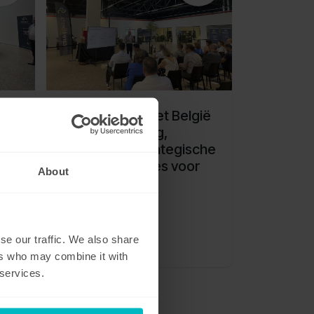
Mobiliteitsbudget België
:
2026: wetgeving,
fiscaliteit en strategische
mobiliteitskeuzes voor
About
ens:
werkgevers
se our traffic. We also share
Vilvoorde
,
België
ers who may combine it with
 services.
OV.