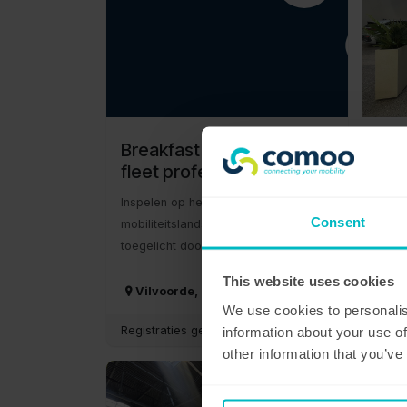
Breakfast & Learn voor
Da
fleet professionals
Mas
De 
Inspelen op het veranderende
Consent
mobiliteitslandschap in België, live
Scha
toegelicht door PwC
bedri
beoor
This website uses cookies
Vilvoorde
,
België
We use cookies to personalis
Me
Registraties gesloten
information about your use of
other information that you’ve
OKT.