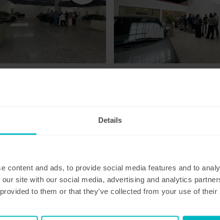
mage Review
Damage Review
terclass Mechelen:
Masterclass Mechelen
Basisprincipes (NL)
Advanced (NL)
Details
de-inspectie van
Schadebeheer voor bedrijfswag
jfswagens: leer correct
optimaliseer uw processen en
delen zonder discussie
vermijd onnodige kosten
e content and ads, to provide social media features and to analy
chelen
,
België
Mechelen
,
België
 our site with our social media, advertising and analytics partn
 provided to them or that they’ve collected from your use of their
OKT.
N