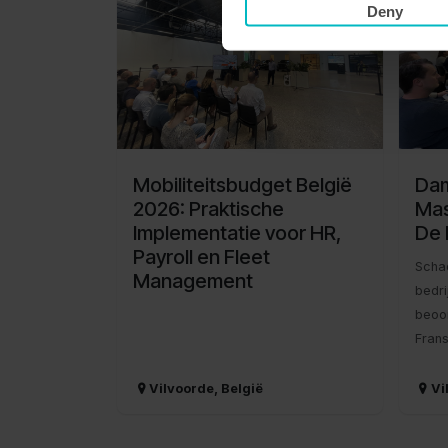
13
Deny
Mobiliteitsbudget België
Da
2026: Praktische
Mas
Implementatie voor HR,
De 
Payroll en Fleet
Scha
Management
bedri
beoor
Frans
Vilvoorde
,
België
Vi