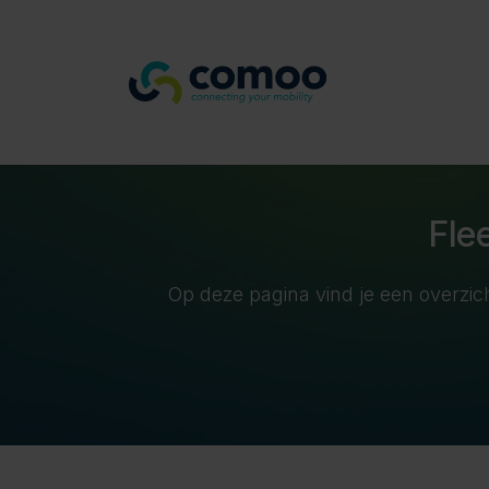
Overslaan naar inhoud
Care4fleets
D
Fle
Op deze pagina vind je een overzi