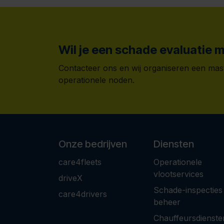
Wil je een schade evaluatie 
Contacteer ons en wij organiseren een mast
operationele noden.
Onze bedrijven
Diensten
care4fleets
Operationele
vlootservices
driveX
Schade-inspecties
care4drivers
beheer
Chauffeursdienste