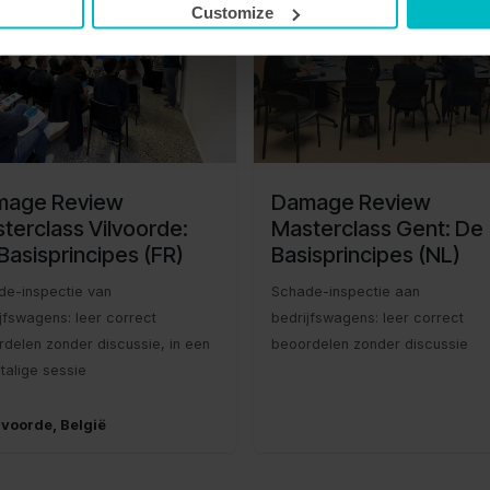
20
Customize
mage Review
Damage Review
terclass Vilvoorde:
Masterclass Gent: De
Basisprincipes (FR)
Basisprincipes (NL)
de-inspectie van
Schade-inspectie aan
jfswagens: leer correct
bedrijfswagens: leer correct
delen zonder discussie, in een
beoordelen zonder discussie
talige sessie
lvoorde
,
België